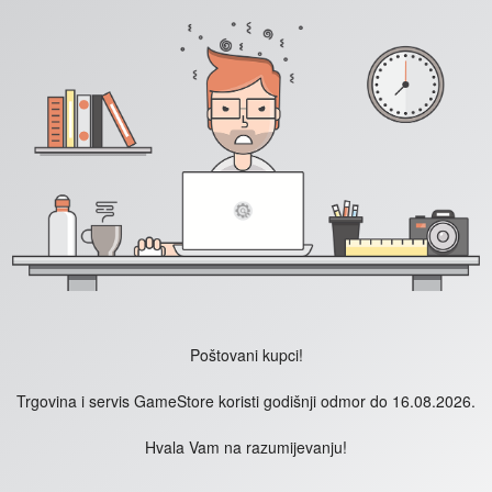
Poštovani kupci!
Trgovina i servis GameStore koristi godišnji odmor do 16.08.2026.
Hvala Vam na razumijevanju!