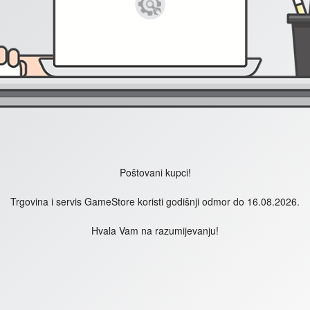
Poštovani kupci!
Trgovina i servis GameStore koristi godišnji odmor do 16.08.2026.
Hvala Vam na razumijevanju!