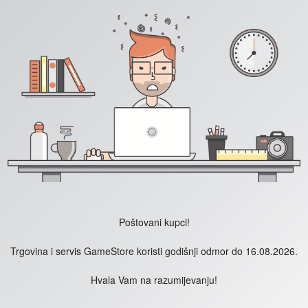
Poštovani kupci!
Trgovina i servis GameStore koristi godišnji odmor do 16.08.2026.
Hvala Vam na razumijevanju!