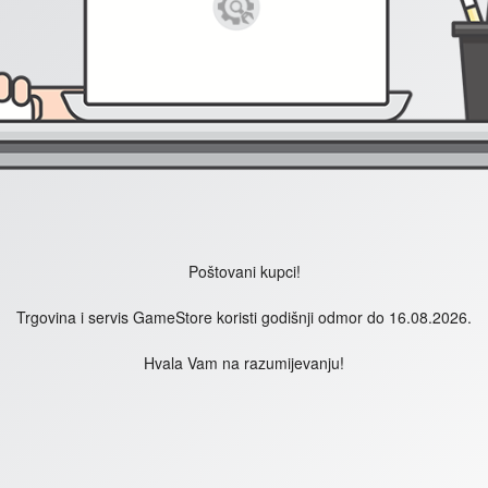
Poštovani kupci!
Trgovina i servis GameStore koristi godišnji odmor do 16.08.2026.
Hvala Vam na razumijevanju!